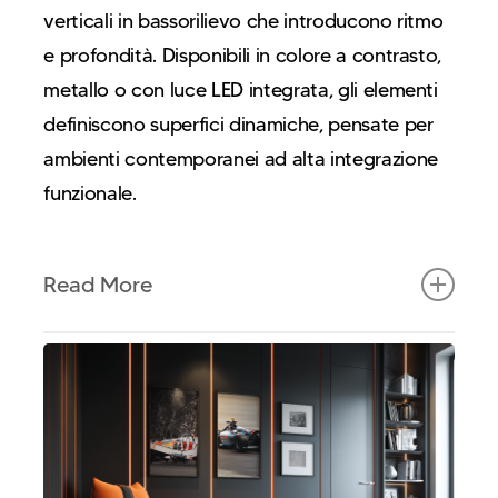
verticali in bassorilievo che introducono ritmo
e profondità. Disponibili in colore a contrasto,
metallo o con luce LED integrata, gli elementi
definiscono superfici dinamiche, pensate per
ambienti contemporanei ad alta integrazione
funzionale.
Read More
La collezione The Racer nasce dalla volontà di
superare il concetto tradizionale di
rivestimento murale, trasformandolo in un
sistema flessibile capace di integrare
architettura, arredo e tecnologia. Le fasce