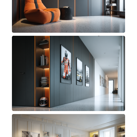
verticali in bassorilievo diventano un segno
progettuale distintivo, in grado di modulare la
percezione dello spazio e di creare continuità
visiva lungo le superfici.
Il sistema si sviluppa come un cladding
modulare che può essere abbinato a porte
battenti a scomparsa e a moduli armadio
integrati, generando soluzioni di contenimento
perfettamente allineate al rivestimento.
L’integrazione di inserti metallici o di luce LED
accentua il carattere contemporaneo della
collezione, offrendo possibilità compositive
personalizzabili per contesti residenziali e
contract. The Racer rappresenta una sintesi tra