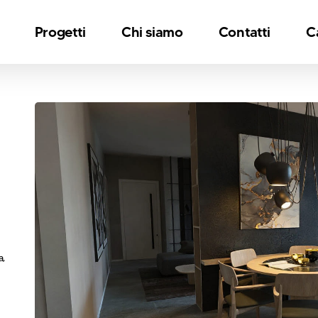
Progetti
Chi siamo
Contatti
C
a,
l