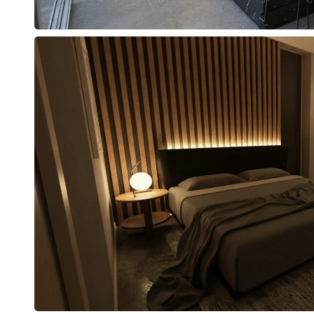
a,
top e