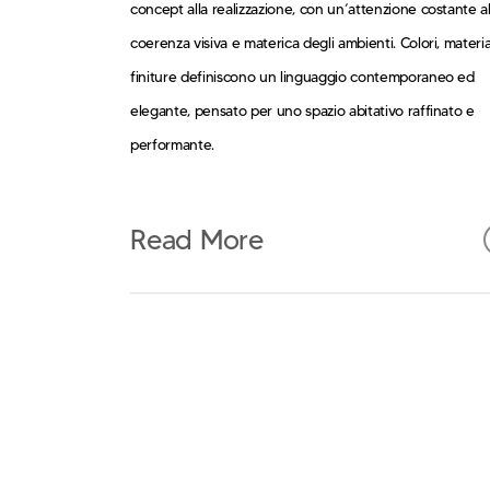
concept alla realizzazione, con un’attenzione costante al
coerenza visiva e materica degli ambienti. Colori, materia
finiture definiscono un linguaggio contemporaneo ed
elegante, pensato per uno spazio abitativo raffinato e
performante.
Read More
L’intervento progettuale ha interessato ogni aspetto
dell’abitazione, sviluppando soluzioni in grado di coniug
qualità estetica e funzionalità quotidiana. La ricerca
cromatica e materica ha guidato la definizione degli spaz
privilegiando superfici pulite, finiture eleganti e materiali
selezionati per le loro prestazioni e durabilità.