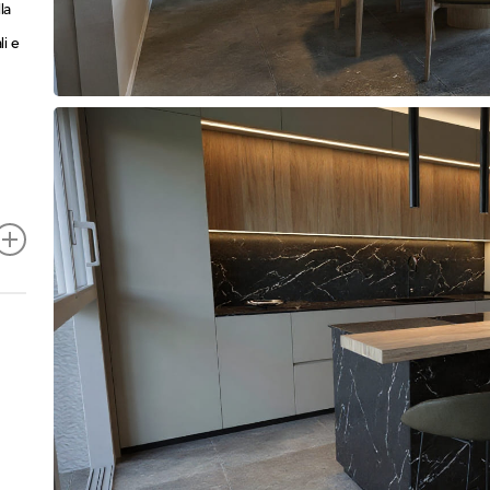
la
li e
are
i,